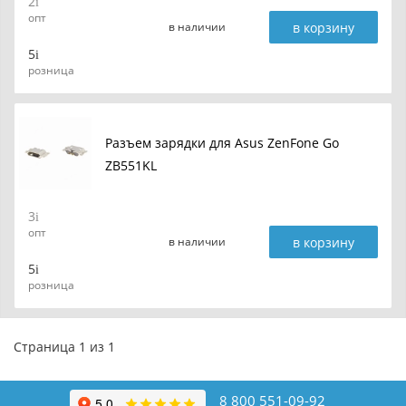
2
опт
в корзину
в наличии
5
розница
Разъем зарядки для Asus ZenFone Go
ZB551KL
3
опт
в корзину
в наличии
5
розница
Страница 1 из 1
8 800 551-09-92