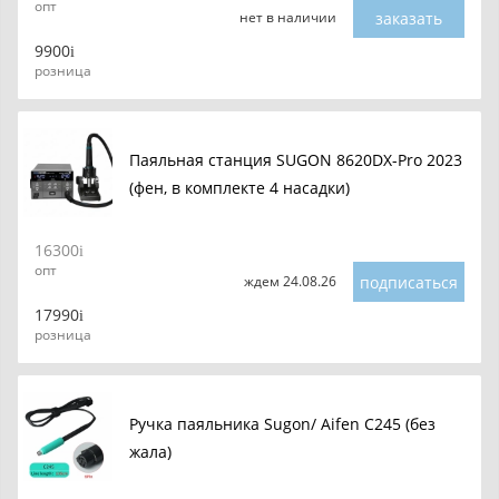
опт
заказать
нет в наличии
9900
розница
Паяльная станция SUGON 8620DX-Pro 2023
(фен, в комплекте 4 насадки)
16300
опт
подписаться
ждем 24.08.26
17990
розница
Ручка паяльника Sugon/ Aifen C245 (без
жала)