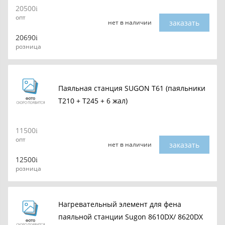
20500
опт
заказать
нет в наличии
20690
розница
Паяльная станция SUGON T61 (паяльники
T210 + T245 + 6 жал)
11500
опт
заказать
нет в наличии
12500
розница
Нагревательный элемент для фена
паяльной станции Sugon 8610DX/ 8620DX