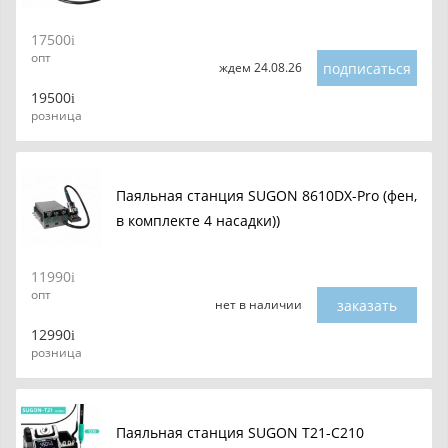
17500
опт
подписаться
ждем 24.08.26
19500
розница
Паяльная станция SUGON 8610DX-Pro (фен,
в комплекте 4 насадки))
11990
опт
заказать
нет в наличии
12990
розница
Паяльная станция SUGON T21-C210