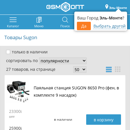
Эль-Монте
Ваш Город
Эль-Монте
?
Да
Выбрать другой
Каталог
Меню
Поиск
Корзина
Войти
Товары Sugon
только в наличии
сортировать по
27 товаров, на странице
Паяльная станция SUGON 8650 Pro (фен, в
комплекте 9 насадок)
23300
опт
в корзину
в наличии
25900