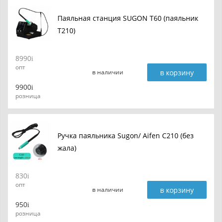
Паяльная станция SUGON T60 (паяльник
T210)
8990
опт
в корзину
в наличии
9900
розница
Ручка паяльника Sugon/ Aifen C210 (без
жала)
830
опт
в корзину
в наличии
950
розница