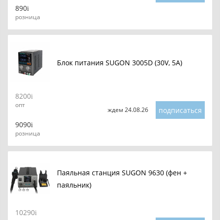
890
розница
Блок питания SUGON 3005D (30V, 5A)
8200
опт
подписаться
ждем 24.08.26
9090
розница
Паяльная станция SUGON 9630 (фен +
паяльник)
10290