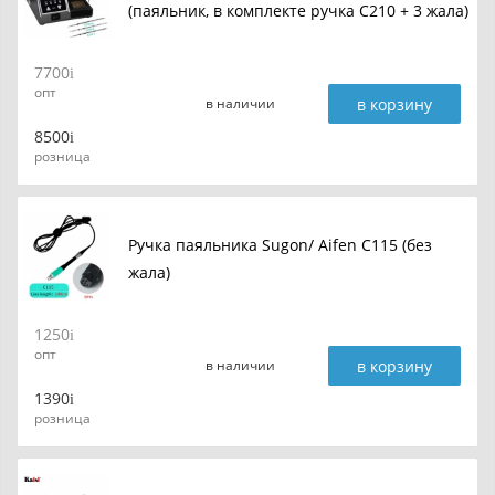
(паяльник, в комплекте ручка С210 + 3 жала)
7700
опт
в корзину
в наличии
8500
розница
Ручка паяльника Sugon/ Aifen C115 (без
жала)
1250
опт
в корзину
в наличии
1390
розница