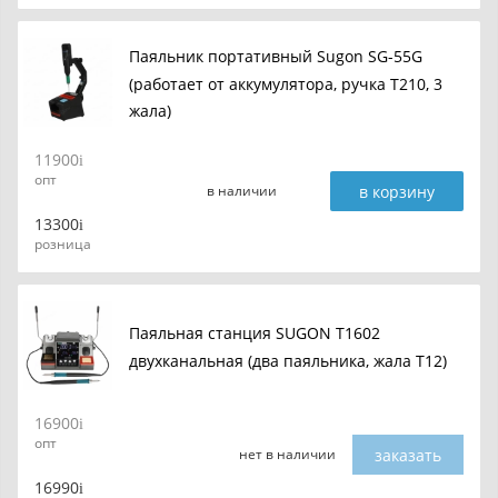
Паяльник портативный Sugon SG-55G
(работает от аккумулятора, ручка T210, 3
жала)
11900
опт
в корзину
в наличии
13300
розница
Паяльная станция SUGON T1602
двухканальная (два паяльника, жала T12)
16900
опт
заказать
нет в наличии
16990