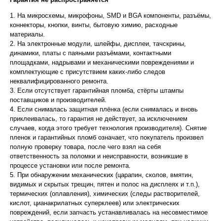
1. На микросхемы, микрофоны, SMD и BGA компоненты, разъёмы,
коннекторы, кнопки, винты, бытовую химию, расходные
материалы.
2. На электронные модули, шлейфы, дисплеи, тачскрины,
динамики, платы с паяными разъёмами, контактными
площадками, надрывами и механическими повреждениями и
комплектующие с присутствием каких-либо следов
неквалифицированного ремонта.
3. Если отсутствует гарантийная пломба, стёрты штампы
поставщиков и производителей.
4. Если снималась защитная плёнка (если снималась и вновь
приклеивалась, то гарантия не действует, за исключением
случаев, когда этого требует технология производителя). Снятие
пленок и гарантийных пломб означает, что покупатель произвел
полную проверку товара, после чего взял на себя
ответственность за поломки и неисправности, возникшие в
процессе установки или после ремонта.
5. При обнаружении механических (царапин, сколов, вмятин,
видимых и скрытых трещин, пятен и полос на дисплеях и т.п.),
термических (оплавления), химических (следы растворителей,
кислот, цианакрилатных суперклеев) или электрических
повреждений, если запчасть устанавливалась на несовместимое