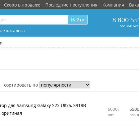
Скоро в продаже
Последние поступления
Компания
Вак
8 800 55
Найти
звонок бе
ле каталога
g
сортировать по
ор для Samsung Galaxy S23 Ultra, S918B -
6000
650
 оригинал
опт
розн