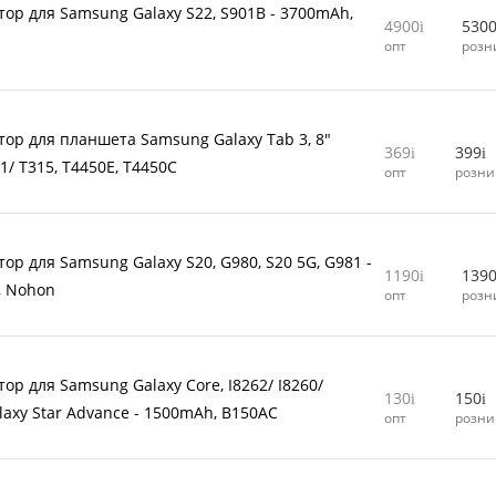
тор для Samsung Galaxy S22, S901B - 3700mAh,
4900
530
л
опт
розн
тор для планшета Samsung Galaxy Tab 3, 8"
369
399
1/ T315, T4450E, T4450C
опт
розни
ор для Samsung Galaxy S20, G980, S20 5G, G981 -
1190
139
, Nohon
опт
розн
ор для Samsung Galaxy Core, I8262/ I8260/
130
150
laxy Star Advance - 1500mAh, B150AC
опт
розни