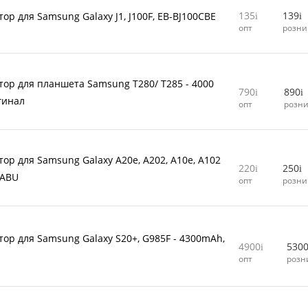
135
139
ор для Samsung Galaxy J1, J100F, EB-BJ100CBE
опт
розни
тор для планшета Samsung T280/ T285 - 4000
790
890
гинал
опт
розн
тор для Samsung Galaxy A20e, A202, A10e, A102
220
250
2ABU
опт
розни
тор для Samsung Galaxy S20+, G985F - 4300mAh,
4900
530
л
опт
розн