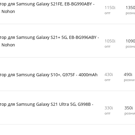
тор для Samsung Galaxy S21FE, EB-BG990ABY -
1150
135
, Nohon
опт
розн
тор для Samsung Galaxy S21+ 5G, EB-BG996ABY -
1050
109
, Nohon
опт
розн
430
490
тор для Samsung Galaxy S10+, G975F - 4000mAh
опт
розни
ор для Samsung Galaxy S21 Ultra 5G, G998B -
330
350
опт
розн