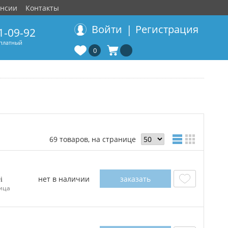
ансии
Контакты
|
Войти
Регистрация
1-09-92
сплатный
0
69 товаров, на странице
нет в наличии
заказать
0
ица