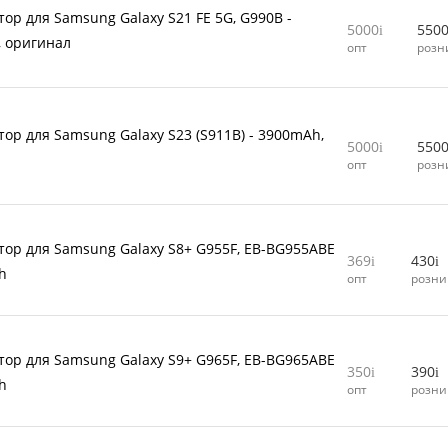
тор для Samsung Galaxy S21 FE 5G, G990B -
5000
550
 оригинал
опт
розн
тор для Samsung Galaxy S23 (S911B) - 3900mAh,
5000
550
л
опт
розн
тор для Samsung Galaxy S8+ G955F, EB-BG955ABE
369
430
h
опт
розни
тор для Samsung Galaxy S9+ G965F, EB-BG965ABE
350
390
h
опт
розни