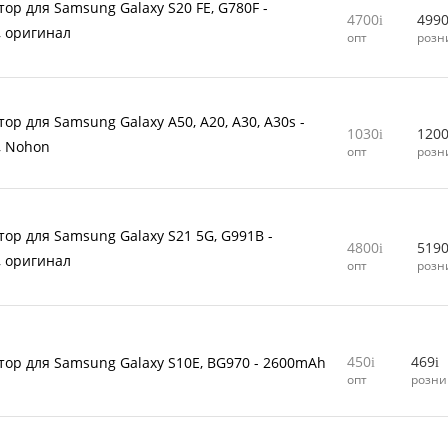
тор для Samsung Galaxy S20 FE, G780F -
4700
499
 оригинал
опт
розн
ор для Samsung Galaxy A50, A20, A30, A30s -
1030
120
, Nohon
опт
розн
тор для Samsung Galaxy S21 5G, G991B -
4800
519
 оригинал
опт
розн
450
469
тор для Samsung Galaxy S10E, BG970 - 2600mAh
опт
розни