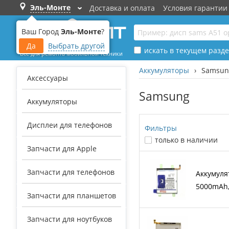
Эль-Монте
Доставка и оплата
Условия гарантии
›
Ваш Город
Эль-Монте
?
Да
Выбрать другой
искать в текущем разде
Все для ремонта мобильной техники
Аккумуляторы
›
Samsun
Аксессуары
Samsung
Аккумуляторы
Дисплеи для телефонов
Фильтры
только в наличии
Запчасти для Apple
Запчасти для телефонов
Аккумулят
5000mAh,
Запчасти для планшетов
Запчасти для ноутбуков