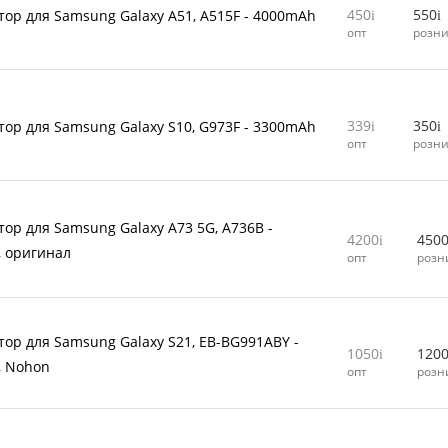
450
550
тор для Samsung Galaxy A51, A515F - 4000mAh
опт
розн
339
350
тор для Samsung Galaxy S10, G973F - 3300mAh
опт
розн
тор для Samsung Galaxy A73 5G, A736B -
4200
450
 оригинал
опт
розн
тор для Samsung Galaxy S21, EB-BG991ABY -
1050
120
, Nohon
опт
розн