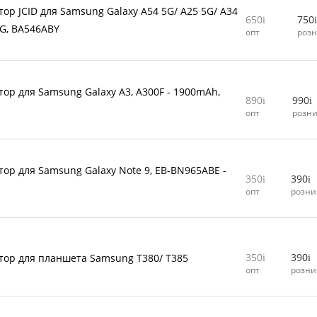
тор JCID для Samsung Galaxy A54 5G/ A25 5G/ A34
650
750
5G, BA546ABY
опт
роз
тор для Samsung Galaxy A3, A300F - 1900mAh,
890
990
л
опт
розн
тор для Samsung Galaxy Note 9, EB-BN965ABE -
350
390
опт
розни
350
390
тор для планшета Samsung T380/ T385
опт
розни