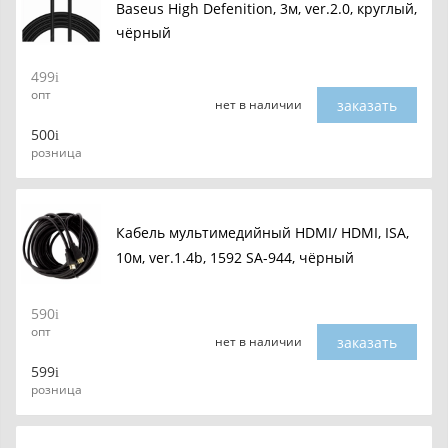
Baseus High Defenition, 3м, ver.2.0, круглый,
чёрный
499
опт
заказать
нет в наличии
500
розница
Кабель мультимедийный HDMI/ HDMI, ISA,
10м, ver.1.4b, 1592 SA-944, чёрный
590
опт
заказать
нет в наличии
599
розница