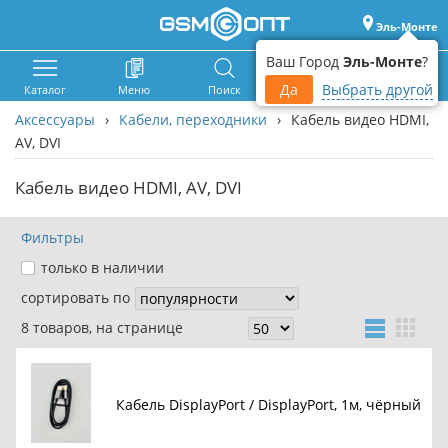
Эль-Монте
Ваш Город
Эль-Монте
?
Да
Выбрать другой
Каталог
Меню
Поиск
Корзина
Войти
Аксессуары
›
Кабели, переходники
›
Кабель видео HDMI,
AV, DVI
Кабель видео HDMI, AV, DVI
Фильтры
только в наличии
сортировать по
8 товаров, на странице
Кабель DisplayPort / DisplayPort, 1м, чёрный