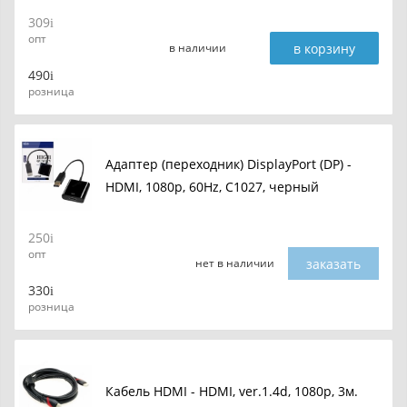
309
опт
в корзину
в наличии
490
розница
Адаптер (переходник) DisplayPort (DP) -
HDMI, 1080p, 60Hz, C1027, черный
250
опт
заказать
нет в наличии
330
розница
Кабель HDMI - HDMI, ver.1.4d, 1080p, 3м.