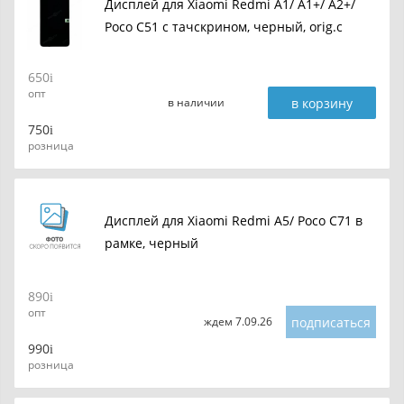
Дисплей для Xiaomi Redmi A1/ A1+/ A2+/
Poco C51 с тачскрином, черный, orig.c
650
опт
в корзину
в наличии
750
розница
Дисплей для Xiaomi Redmi A5/ Poco C71 в
рамке, черный
890
опт
подписаться
ждем 7.09.26
990
розница