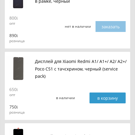
в рамке, черный
800
опт
заказать
нет в наличии
890
розница
Дисплей для Xiaomi Redmi A1/ A1+/ A2/ A2+/
Poco C51 с тачскрином, черный (service
pack)
650
опт
в корзину
в наличии
750
розница