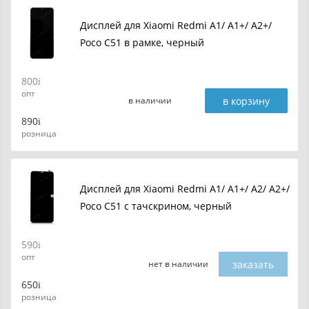
Дисплей для Xiaomi Redmi A1/ A1+/ A2+/
Poco C51 в рамке, черный
800
опт
в корзину
в наличии
890
розница
Дисплей для Xiaomi Redmi A1/ A1+/ A2/ A2+/
Poco C51 с тачскрином, черный
590
опт
заказать
нет в наличии
650
розница