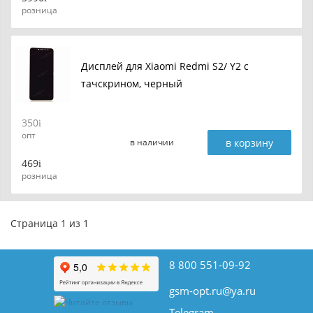
розница
Дисплей для Xiaomi Redmi S2/ Y2 с
тачскрином, черный
350
опт
в корзину
в наличии
469
розница
Страница 1 из 1
8 800 551-09-92
gsm-opt.ru@ya.ru
Telegram