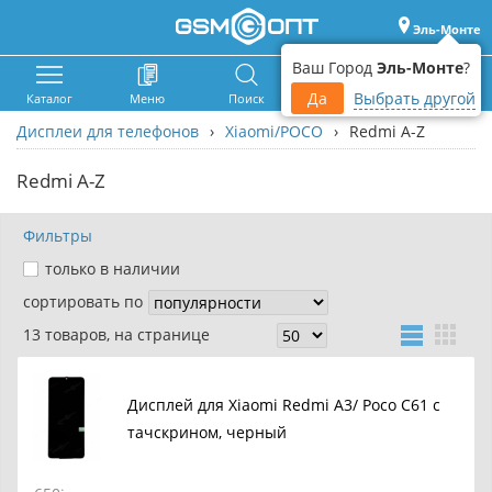
Эль-Монте
Ваш Город
Эль-Монте
?
Да
Выбрать другой
Каталог
Меню
Поиск
Корзина
Войти
Дисплеи для телефонов
›
Xiaomi/POCO
›
Redmi A-Z
Redmi A-Z
Фильтры
только в наличии
сортировать по
13 товаров, на странице
Дисплей для Xiaomi Redmi A3/ Poco C61 с
тачскрином, черный