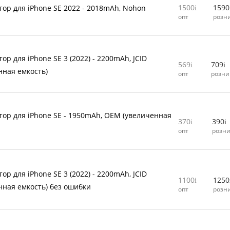
1500
1590
тор для iPhone SE 2022 - 2018mAh, Nohon
опт
розн
ор для iPhone SE 3 (2022) - 2200mAh, JCID
569
709
нная емкость)
опт
розни
тор для iPhone SE - 1950mAh, OEM (увеличенная
370
390
опт
розн
ор для iPhone SE 3 (2022) - 2200mAh, JCID
1100
1250
нная емкость) без ошибки
опт
розн