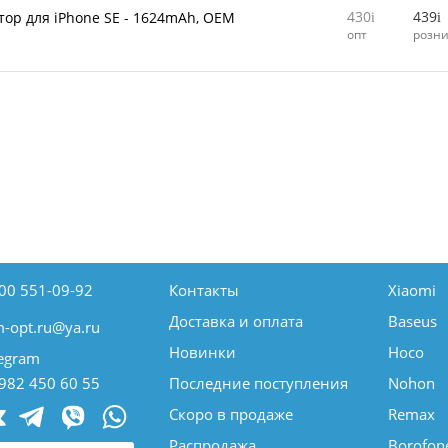
430
439
тор для iPhone SE - 1624mAh, OEM
опт
розн
00 551-09-92
Контакты
Xiaomi
Доставка и оплата
Baseus
-opt.ru@ya.ru
Новинки
Hoco
egram
982 450 60 55
Последние поступления
Nohon
Скоро в продаже
Remax
Распродажа
Borofon