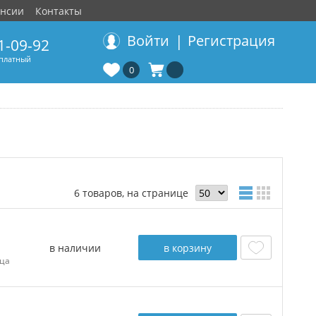
ансии
Контакты
|
Войти
Регистрация
1-09-92
сплатный
0
6 товаров, на странице
в наличии
в корзину
ца