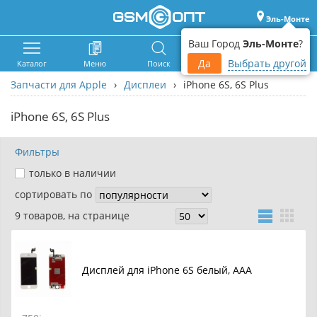
Эль-Монте
Ваш Город
Эль-Монте
?
Да
Выбрать другой
Каталог
Меню
Поиск
Корзина
Войти
Запчасти для Apple
›
Дисплеи
›
iPhone 6S, 6S Plus
iPhone 6S, 6S Plus
Фильтры
только в наличии
сортировать по
9 товаров, на странице
Дисплей для iPhone 6S белый, AAA