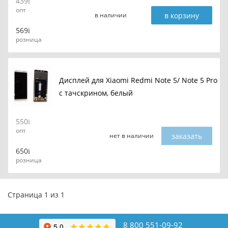
439
опт
в корзину
в наличии
569
розница
Дисплей для Xiaomi Redmi Note 5/ Note 5 Pro
с тачскрином, белый
550
опт
заказать
нет в наличии
650
розница
Страница 1 из 1
8 800 551-09-92