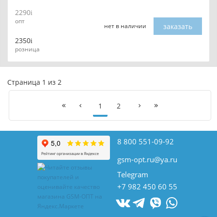
2290
опт
заказать
нет в наличии
2350
розница
Страница 1 из 2
1
2
8 800 551-09-92
gsm-opt.ru@ya.ru
Telegram
+7 982 450 60 55