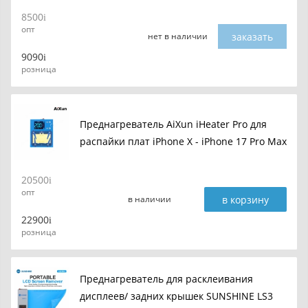
8500
опт
заказать
нет в наличии
9090
розница
Преднагреватель AiXun iHeater Pro для
распайки плат iPhone X - iPhone 17 Pro Max
20500
опт
в корзину
в наличии
22900
розница
Преднагреватель для расклеивания
дисплеев/ задних крышек SUNSHINE LS3