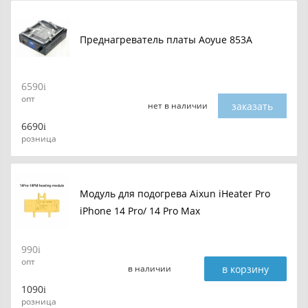
Преднагреватель платы Aoyue 853A
6590
опт
заказать
нет в наличии
6690
розница
Модуль для подогрева Aixun iHeater Pro
iPhone 14 Pro/ 14 Pro Max
990
опт
в корзину
в наличии
1090
розница