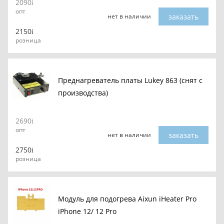
2090
опт
заказать
нет в наличии
2150
розница
Преднагреватель платы Lukey 863 (снят с
производства)
2690
опт
заказать
нет в наличии
2750
розница
Модуль для подогрева Aixun iHeater Pro
iPhone 12/ 12 Pro