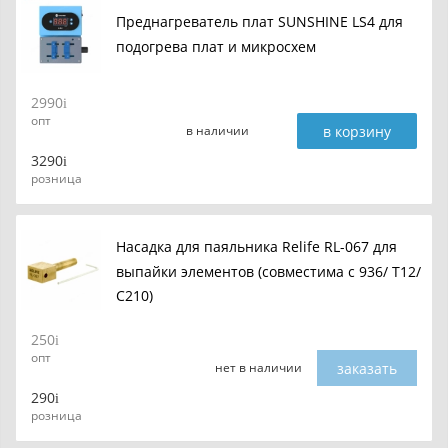
Преднагреватель плат SUNSHINE LS4 для
подогрева плат и микросхем
2990
опт
в корзину
в наличии
3290
розница
Насадка для паяльника Relife RL-067 для
выпайки элементов (совместима с 936/ T12/
C210)
250
опт
заказать
нет в наличии
290
розница