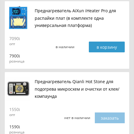
Преднагреватель AiXun iHeater Pro для
распайки плат (в комплекте одна
универсальная платформа)
7090
опт
в корзину
в наличии
7900
розница
Преднагреватель Qianli Hot Stone для
подогрева микросхем и очистки от клея/
компаунда
1550
опт
заказать
нет в наличии
1590
розница