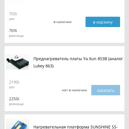
750
опт
в корзину
в наличии
769
розница
Преднагреватель платы Ya Xun 853B (аналог
Lukey 863)
2190
опт
заказать
нет в наличии
2250
розница
Нагревательная платформа SUNSHINE SS-