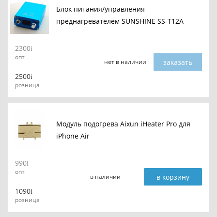
Блок питания/управления
преднагревателем SUNSHINE SS-T12A
2300
опт
заказать
нет в наличии
2500
розница
Модуль подогрева Aixun iHeater Pro для
iPhone Air
990
опт
в корзину
в наличии
1090
розница