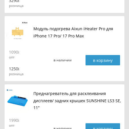
3290
розница
Модуль подогрева Aixun iHeater Pro для
iPhone 17 Pro/ 17 Pro Max
1090
опт
в корзину
в наличии
1250
розница
Преднагреватель для расклеивания
дисплеев/ задних крышек SUNSHINE LS3 SE,
11"
1990
опт
в корзину
в наличии