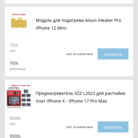
Модуль для подогрева Aixun iHeater Pro
iPhone 12 Mini
750
опт
заказать
нет в наличии
769
розница
Преднагреватель XZZ L2023 для распайки
плат iPhone X - iPhone 17 Pro Max
9000
опт
заказать
нет в наличии
9900