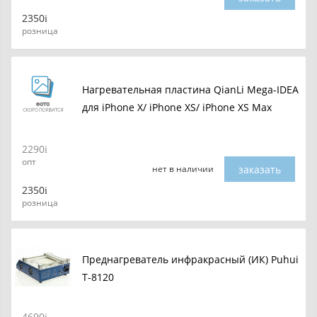
2350
розница
Нагревательная пластина QianLi Mega-IDEA
для iPhone X/ iPhone XS/ iPhone XS Max
2290
опт
заказать
нет в наличии
2350
розница
Преднагреватель инфракрасный (ИК) Puhui
T-8120
4690