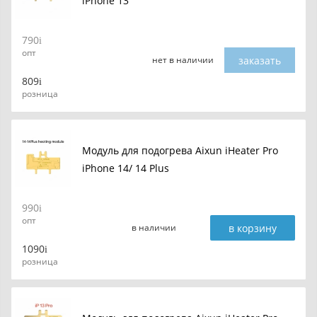
iPhone 13
790
опт
заказать
нет в наличии
809
розница
Модуль для подогрева Aixun iHeater Pro
iPhone 14/ 14 Plus
990
опт
в корзину
в наличии
1090
розница