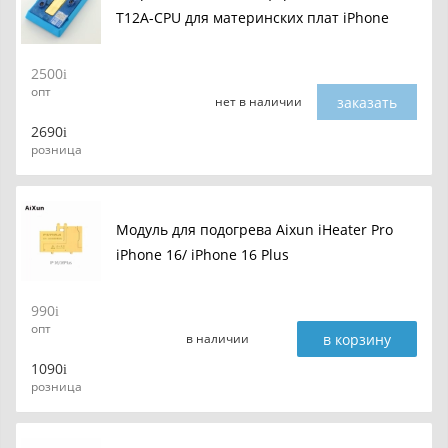
T12A-CPU для материнских плат iPhone
2500
опт
заказать
нет в наличии
2690
розница
Модуль для подогрева Aixun iHeater Pro
iPhone 16/ iPhone 16 Plus
990
опт
в корзину
в наличии
1090
розница