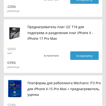
2200
розница
Преднагреватель плат i2C T18 для
подогрева и разделения плат iPhone X -
iPhone 17 Pro Max
5690
опт
в корзину
в наличии
6390
розница
Платформа для реболлинга Mechanic iT3 Pro
для iPhone X-15 Pro Max + преднагреватель,
уценка
5790