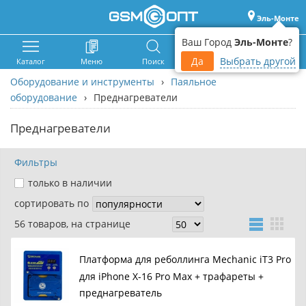
Эль-Монте
Ваш Город
Эль-Монте
?
Да
Выбрать другой
Каталог
Меню
Поиск
Корзина
Войти
Оборудование и инструменты
›
Паяльное
оборудование
›
Преднагреватели
Преднагреватели
Фильтры
только в наличии
сортировать по
56 товаров, на странице
Платформа для реболлинга Mechanic iT3 Pro
для iPhone X-16 Pro Max + трафареты +
преднагреватель