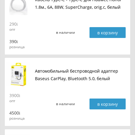
1.8м., 6A, 88W, SuperCharge, orig.c, белый
290
опт
в корзину
в наличии
390
розница
Автомобильный беспроводной адаптер
Baseus CarPlay, Bluetooth 5.0, белый
3900
опт
в корзину
в наличии
4500
розница