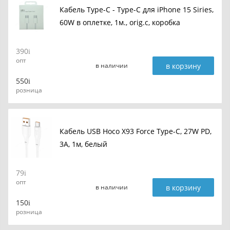
Кабель Type-C - Type-C для iPhone 15 Siries,
60W в оплетке, 1м., orig.c, коробка
390
опт
в корзину
в наличии
550
розница
Кабель USB Hoco X93 Force Type-C, 27W PD,
3A, 1м, белый
79
опт
в корзину
в наличии
150
розница