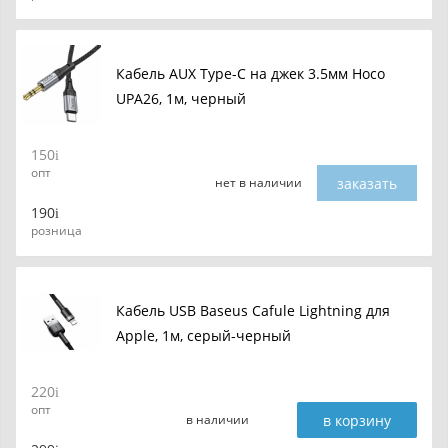
Кабель AUX Type-C на джек 3.5мм Hoco
UPA26, 1м, черный
150
опт
заказать
нет в наличии
190
розница
Кабель USB Baseus Cafule Lightning для
Apple, 1м, серый-черный
220
опт
в корзину
в наличии