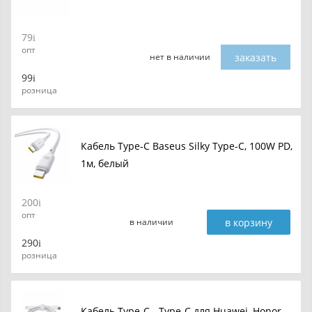
79
опт
заказать
нет в наличии
99
розница
Кабель Type-C Baseus Silky Type-C, 100W PD,
1м, белый
200
опт
в корзину
в наличии
290
розница
Кабель Type-C - Type-C для Huawei, Honor