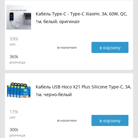
Кабель Type-C - Type-C Xiaomi, 3A, 60W, QC,
1м, белый, оригинал
330
опт
в корзину
в наличии
369
розница
Кабель USB Hoco X21 Plus Silicone Type-C, 3A,
1м, черно-белый
179
опт
в корзину
в наличии
300
розница