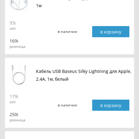
1м
93
опт
в корзину
в наличии
169
розница
Кабель USB Baseus Silky Lightning для Apple,
2.4A, 1м, белый
179
опт
в корзину
в наличии
250
розница