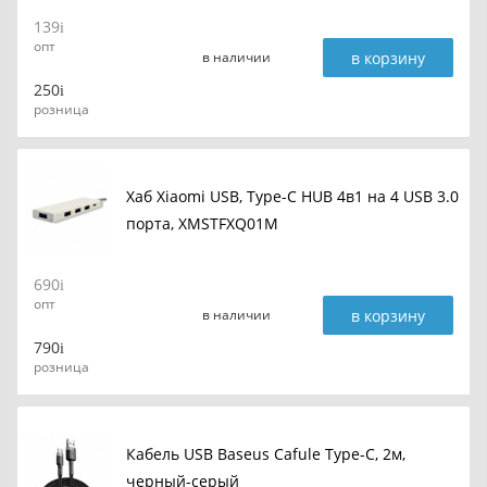
139
опт
в корзину
в наличии
250
розница
Хаб Xiaomi USB, Type-C HUB 4в1 на 4 USB 3.0
порта, XMSTFXQ01M
690
опт
в корзину
в наличии
790
розница
Кабель USB Baseus Cafule Type-C, 2м,
черный-серый