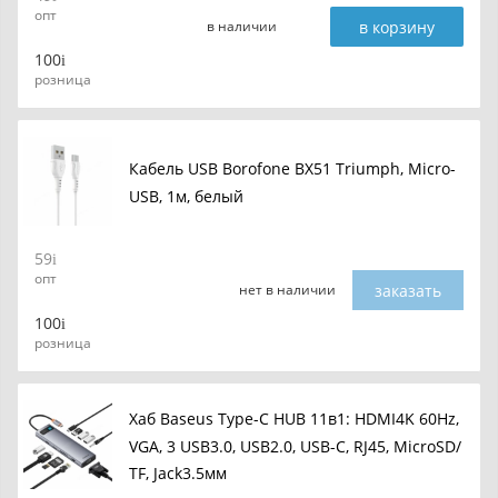
опт
в корзину
в наличии
100
розница
Кабель USB Borofone BX51 Triumph, Micro-
USB, 1м, белый
59
опт
заказать
нет в наличии
100
розница
Хаб Baseus Type-C HUB 11в1: HDMI4K 60Hz,
VGA, 3 USB3.0, USB2.0, USB-C, RJ45, MicroSD/
TF, Jack3.5мм