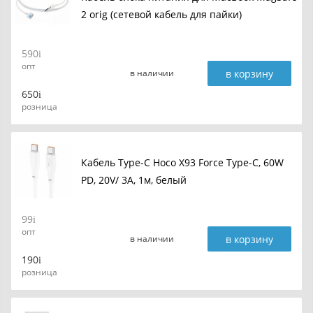
2 orig (сетевой кабель для пайки)
590
опт
в корзину
в наличии
650
розница
Кабель Type-C Hoco X93 Force Type-C, 60W
PD, 20V/ 3A, 1м, белый
99
опт
в корзину
в наличии
190
розница