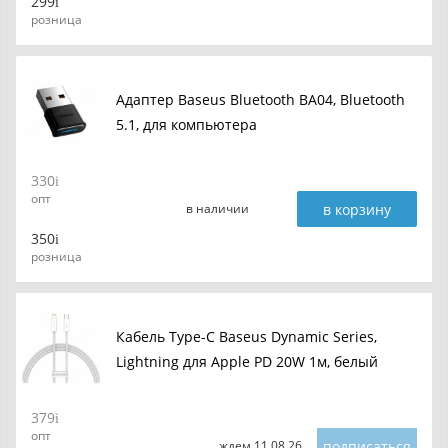
299
розница
Адаптер Baseus Bluetooth BA04, Bluetooth
5.1, для компьютера
330
опт
в корзину
в наличии
350
розница
Кабель Type-C Baseus Dynamic Series,
Lightning для Apple PD 20W 1м, белый
379
опт
подписаться
ждем 11.08.26