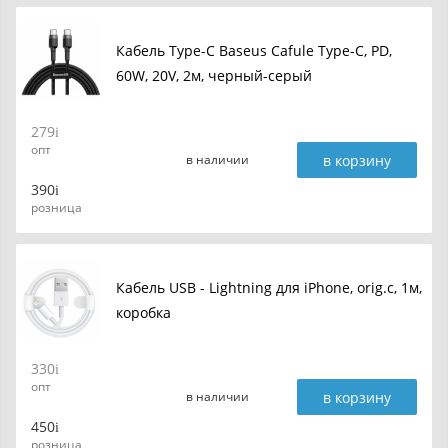
Кабель Type-C Baseus Cafule Type-C, PD,
60W, 20V, 2м, черный-серый
279
опт
в корзину
в наличии
390
розница
Кабель USB - Lightning для iPhone, orig.c, 1м,
коробка
330
опт
в корзину
в наличии
450
розница