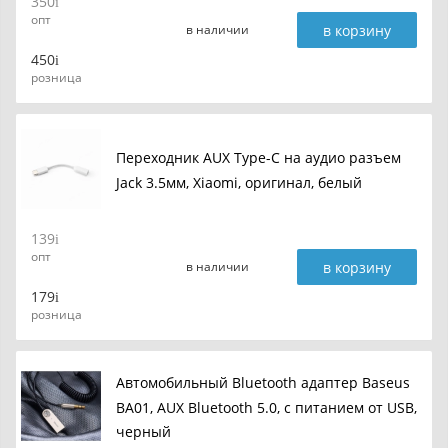
350
опт
в корзину
в наличии
450
розница
Переходник AUX Type-C на аудио разъем
Jack 3.5мм, Xiaomi, оригинал, белый
139
опт
в корзину
в наличии
179
розница
Автомобильный Bluetooth адаптер Baseus
BA01, AUX Bluetooth 5.0, с питанием от USB,
черный