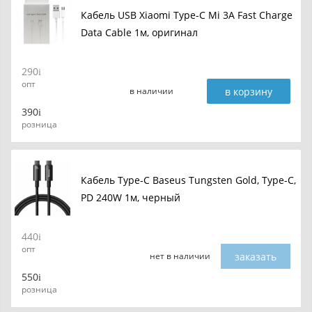
Кабель USB Xiaomi Type-C Mi 3A Fast Charge
Data Cable 1м, оригинал
290
опт
в корзину
в наличии
390
розница
Кабель Type-C Baseus Tungsten Gold, Type-C,
PD 240W 1м, черный
440
опт
заказать
нет в наличии
550
розница