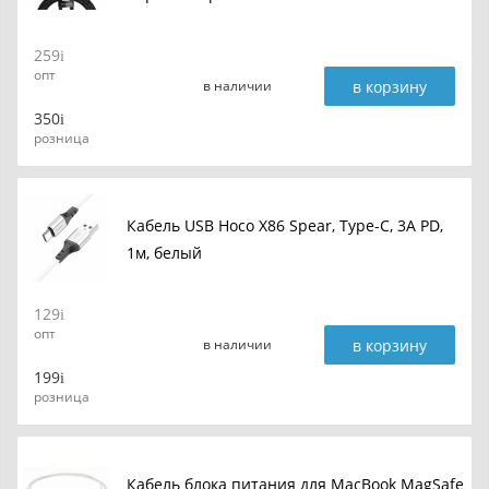
259
опт
в корзину
в наличии
350
розница
Кабель USB Hoco X86 Spear, Type-C, 3A PD,
1м, белый
129
опт
в корзину
в наличии
199
розница
Кабель блока питания для MacBook MagSafe