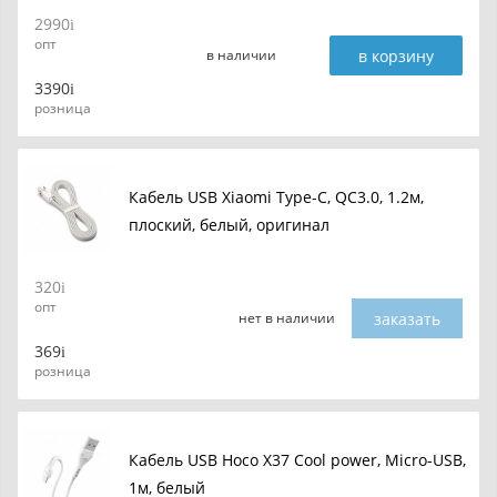
2990
опт
в корзину
в наличии
3390
розница
Кабель USB Xiaomi Type-C, QC3.0, 1.2м,
плоский, белый, оригинал
320
опт
заказать
нет в наличии
369
розница
Кабель USB Hoco X37 Cool power, Micro-USB,
1м, белый