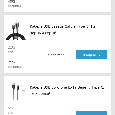
490
розница
Кабель USB Baseus Cafule Type-C, 1м,
черный-серый
220
опт
в корзину
в наличии
299
розница
Кабель USB Borofone BX19 Benefit, Type-C,
1м, черный
65
опт