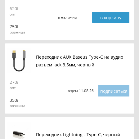
620
опт
в корзину
в наличии
750
розница
Переходник AUX Baseus Type-C на аудио
разъем Jack 3.5мм, черный
270
опт
подписаться
ждем 11.08.26
350
розница
Переходник Lightning - Type-C, черный