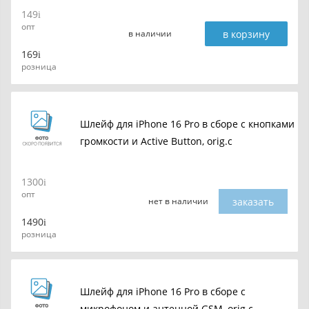
149
опт
в корзину
в наличии
169
розница
Шлейф для iPhone 16 Pro в сборе c кнопками
громкости и Active Button, orig.c
1300
опт
заказать
нет в наличии
1490
розница
Шлейф для iPhone 16 Pro в сборе с
микрофоном и антенной GSM, orig.c