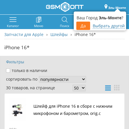
Эль-Монте
Ваш Город
Эль-Монте
?
Да
Выбрать другой
Каталог
Меню
Поиск
Корзина
Войти
Запчасти для Apple
›
Шлейфы
›
iPhone 16*
iPhone 16*
Фильтры
только в наличии
сортировать по
30 товаров, на странице
Шлейф для iPhone 16 в сборе с нижним
микрофоном и барометром, orig.c