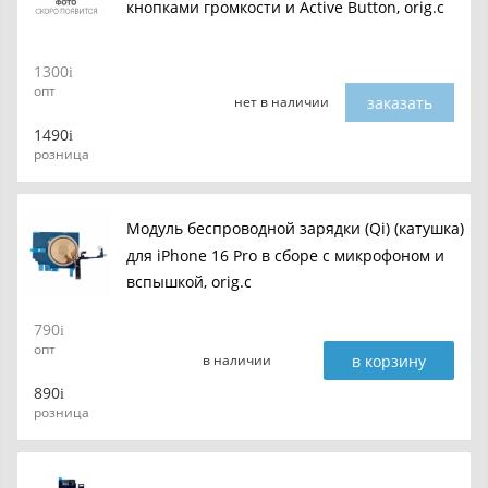
кнопками громкости и Active Button, orig.c
1300
опт
заказать
нет в наличии
1490
розница
Модуль беспроводной зарядки (Qi) (катушка)
для iPhone 16 Pro в сборе с микрофоном и
вспышкой, orig.c
790
опт
в корзину
в наличии
890
розница