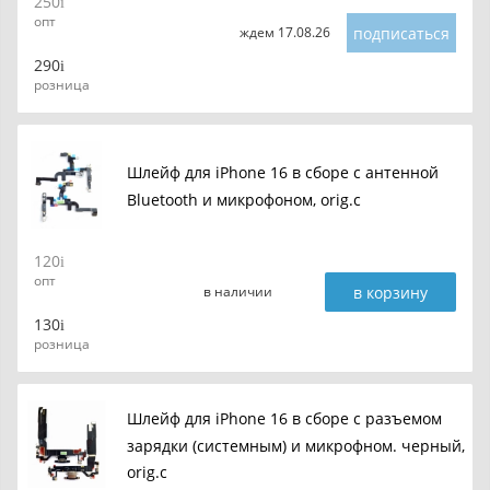
250
опт
подписаться
ждем 17.08.26
290
розница
Шлейф для iPhone 16 в сборе с антенной
Bluetooth и микрофоном, orig.c
120
опт
в корзину
в наличии
130
розница
Шлейф для iPhone 16 в сборе c разъемом
зарядки (системным) и микрофном. черный,
orig.c