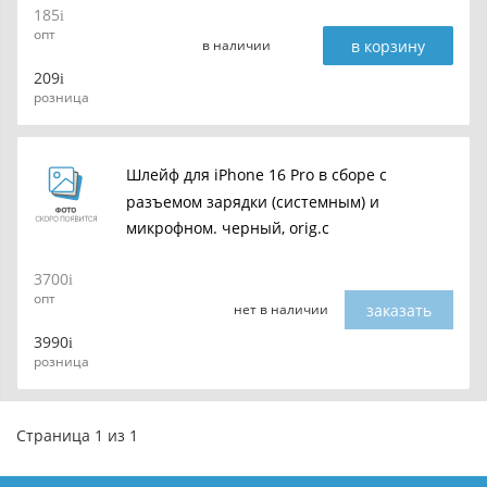
185
опт
в корзину
в наличии
209
розница
Шлейф для iPhone 16 Pro в сборе c
разъемом зарядки (системным) и
микрофном. черный, orig.c
3700
опт
заказать
нет в наличии
3990
розница
Страница 1 из 1