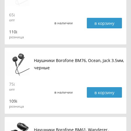
65
опт
в корзину
в наличии
110
розница
Наушники Borofone BM76, Ocean, Jack 3.5мм,
черные
75
опт
в корзину
в наличии
109
розница
Наушники Borofone BM61, Wanderer,