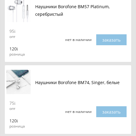
Наушники Borofone BM57 Platinum,
серебристый
95
опт
заказать
нет в наличии
120
розница
Наушники Borofone BM74, Singer, белые
75
опт
заказать
нет в наличии
120
розница