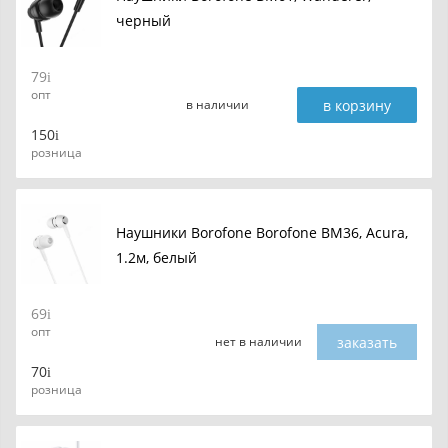
черный
79
опт
в корзину
в наличии
150
розница
Наушники Borofone Borofone BM36, Acura,
1.2м, белый
69
опт
заказать
нет в наличии
70
розница