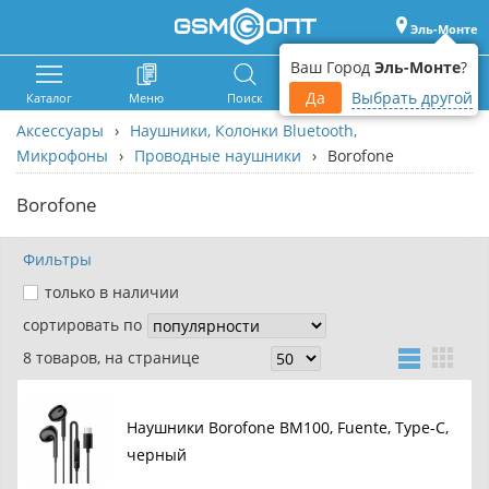
Эль-Монте
Ваш Город
Эль-Монте
?
Да
Выбрать другой
Каталог
Меню
Поиск
Корзина
Войти
Аксессуары
›
Наушники, Колонки Bluetooth,
Микрофоны
›
Проводные наушники
›
Borofone
Borofone
Фильтры
только в наличии
сортировать по
8 товаров, на странице
Наушники Borofone BM100, Fuente, Type-C,
черный