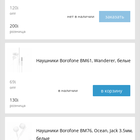
120
опт
заказать
нет в наличии
200
розница
Наушники Borofone BM61, Wanderer, белые
69
опт
в корзину
в наличии
130
розница
Наушники Borofone BM76, Ocean, Jack 3.5мм,
белые