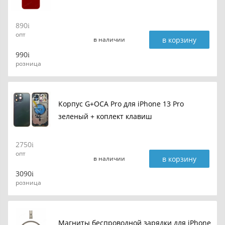
890
опт
в корзину
в наличии
990
розница
Корпус G+OCA Pro для iPhone 13 Pro
зеленый + коплект клавиш
2750
опт
в корзину
в наличии
3090
розница
Магниты беспроводной зарядки для iPhone