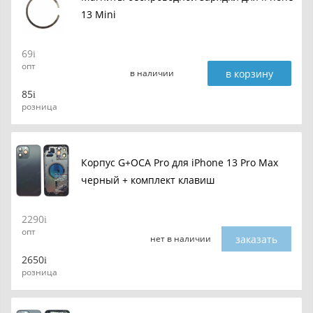
13 Mini
69
опт
в корзину
в наличии
85
розница
Корпус G+OCA Pro для iPhone 13 Pro Max
черный + комплект клавиш
2290
опт
заказать
нет в наличии
2650
розница