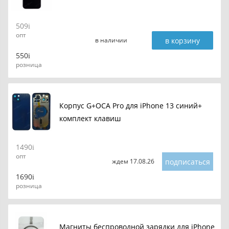
509
опт
в корзину
в наличии
550
розница
Корпус G+OCA Pro для iPhone 13 синий+
комплект клавиш
1490
опт
подписаться
ждем 17.08.26
1690
розница
Магниты беспроводной зарядки для iPhone