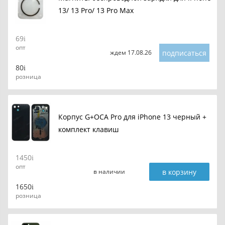
13/ 13 Pro/ 13 Pro Max
69
опт
подписаться
ждем 17.08.26
80
розница
Корпус G+OCA Pro для iPhone 13 черный +
комплект клавиш
1450
опт
в корзину
в наличии
1650
розница