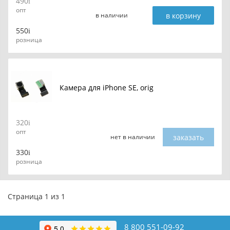
490
опт
в корзину
в наличии
550
розница
Камера для iPhone SE, orig
320
опт
заказать
нет в наличии
330
розница
Страница 1 из 1
8 800 551-09-92