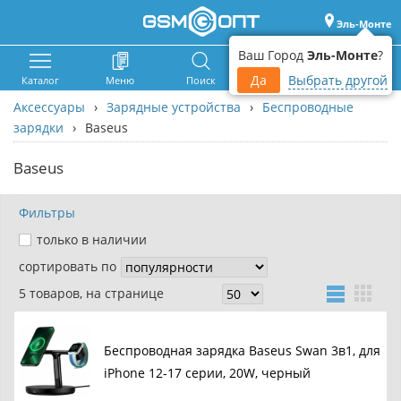
Эль-Монте
Ваш Город
Эль-Монте
?
Да
Выбрать другой
Каталог
Меню
Поиск
Корзина
Войти
Аксессуары
›
Зарядные устройства
›
Беспроводные
зарядки
›
Baseus
Baseus
Фильтры
только в наличии
сортировать по
5 товаров, на странице
Беспроводная зарядка Baseus Swan 3в1, для
iPhone 12-17 серии, 20W, черный