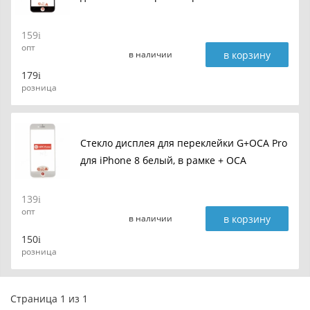
159
опт
в корзину
в наличии
179
розница
Стекло дисплея для переклейки G+OCA Pro
для iPhone 8 белый, в рамке + OCA
139
опт
в корзину
в наличии
150
розница
Страница 1 из 1