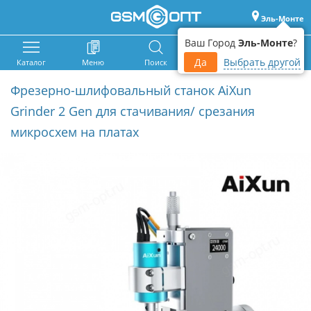
Эль-Монте
Ваш Город
Эль-Монте
?
Да
Выбрать другой
Каталог
Меню
Поиск
Корзина
Войти
Фрезерно-шлифовальный станок AiXun
Grinder 2 Gen для стачивания/ срезания
микросхем на платах