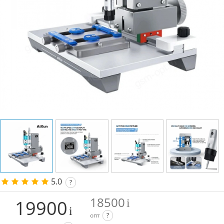
5.0
?
18500
19900
опт
?