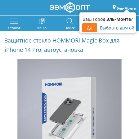
Эль-Монте
Ваш Город
Эль-Монте
?
Да
Выбрать другой
Каталог
Меню
Поиск
Корзина
Войти
Защитное стекло HOMMORI Magic Box для
iPhone 14 Pro, автоустановка