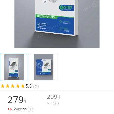
5.0
?
209
279
опт
?
+6
бонусов
?