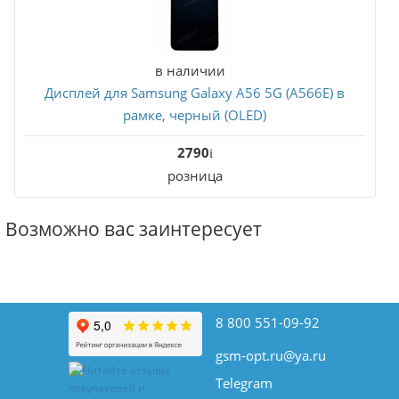
в наличии
Дисплей для Samsung Galaxy A56 5G (A566E) в
рамке, черный (OLED)
2790
розница
Возможно вас заинтересует
В корзину
8 800 551-09-92
gsm-opt.ru@ya.ru
Telegram
в наличии