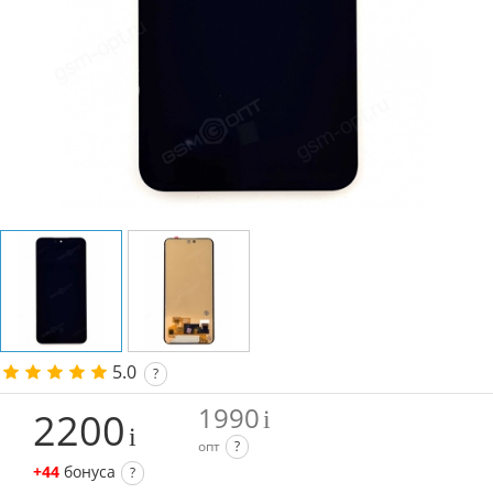
5.0
?
1990
2200
опт
?
+44
бонуса
?