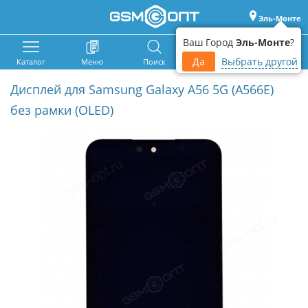
Эль-Монте
Ваш Город
Эль-Монте
?
Да
Выбрать другой
Каталог
Меню
Поиск
Корзина
Войти
Дисплей для Samsung Galaxy A56 5G (A566E)
без рамки (OLED)